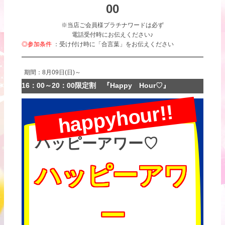
00
※当店ご会員様プラチナワードは必ず
電話受付時にお伝えください♪
◎参加条件
：受け付け時に「合言葉」をお伝えください
期間：8月09日(日)～
16：00～20：00限定割 『Happy Hour♡』
happyhour!!
ハッピーアワー♡
ハッピーアワ
ー