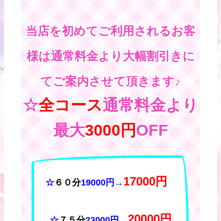
当店を初めてご利用されるお客
様は通常料金より大幅割引きに
てご案内させて頂きます♪
☆
全コース
通常料金より
最大
3000円
OFF
17000円
☆
６０分
19000円
→
20000円
☆
７５分
23000円
→