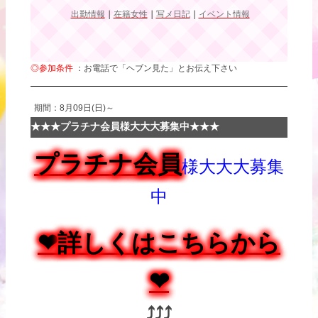
出勤情報
｜
在籍女性
｜
写メ日記
｜
イベント情報
◎参加条件
：お電話で「ヘブン見た」とお伝え下さい
期間：8月09日(日)～
★★★プラチナ会員様大大大募集中★★★
プラチナ
会員
様
大大大募集
中
❤︎
詳しくはこちらから
❤︎
⤴
⤴⤴