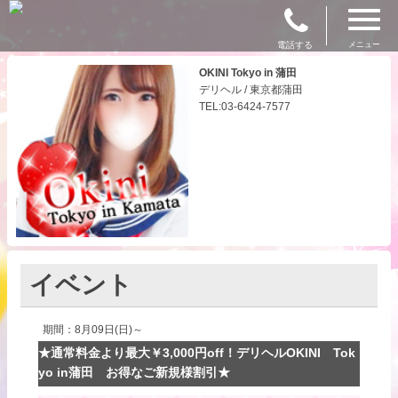
電話する
メニュー
OKINI Tokyo in 蒲田
デリヘル / 東京都蒲田
TEL:03-6424-7577
イベント
期間：8月09日(日)～
★通常料金より最大￥3,000円off！デリヘルOKINI Tok
yo in蒲田 お得なご新規様割引★