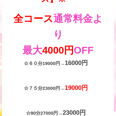
全コース
通常料金よ
り
最大
4000円
OFF
16000円
☆
６０分
19000円
→
19000円
☆
７５分
23000円
→
2300
0円
☆
90分
27000円
→