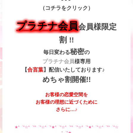
（コチラをクリック）
プラチナ
会員
会員様限定
割
!!
秘密
毎日変わる
の
プラチナ会員
様専用
【
合言葉
】配信いたしております♪
めちゃ割開催!!
お客様の恋愛空間を
お客様の理想に近づくために
さらに…♪
★*゜*☆*゜**゜*☆*゜*★*゜*☆*゜**゜*☆*゜*★*゜*☆*゜**゜*☆
*゜*★